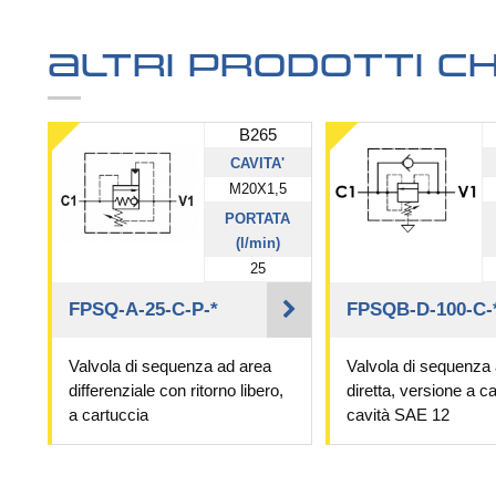
Altri prodotti 
B265
CAVITA'
M20X1,5
PORTATA
(l/min)
25
FPSQ-A-25-C-P-*
FPSQB-D-100-C-
Valvola di sequenza ad area
Valvola di sequenza
differenziale con ritorno libero,
diretta, versione a ca
a cartuccia
cavità SAE 12