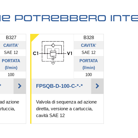
che potrebbero int
B327
B328
CAVITA'
CAVITA'
SAE 12
SAE 12
PORTATA
PORTATA
(l/min)
(l/min)
100
100
*
FPSQB-D-100-C-*-*
 ad azione
Valvola di sequenza ad azione
rtuccia,
diretta, versione a cartuccia,
cavità SAE 12