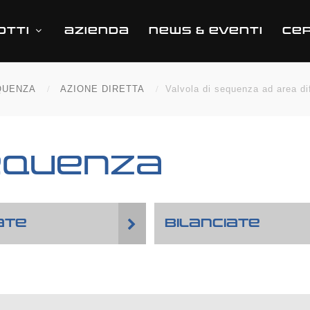
OTTI
AZIENDA
NEWS & EVENTI
CER
QUENZA
AZIONE DIRETTA
Valvola di sequenza ad area dif
EQUENZA
ATE
BILANCIATE