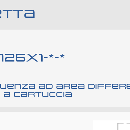
ETTA
26X1-*-*
quenza ad area differ
, a cartuccia