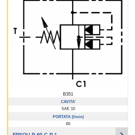
B351
CAVITA'
SAE 10
PORTATA (l/min)
60
FPSQU-P-60-C-P-*