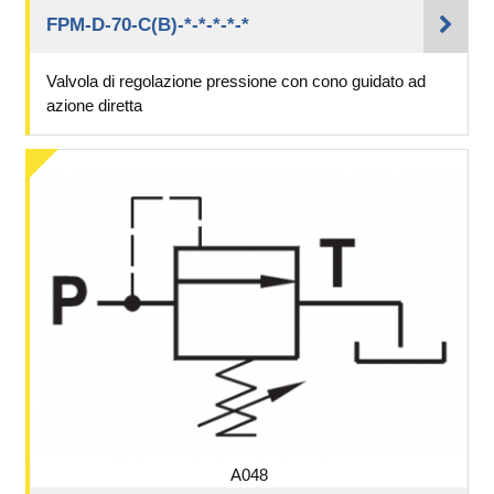
FPM-D-70-C(B)-*-*-*-*-*
Valvola di regolazione pressione con cono guidato ad
azione diretta
A048