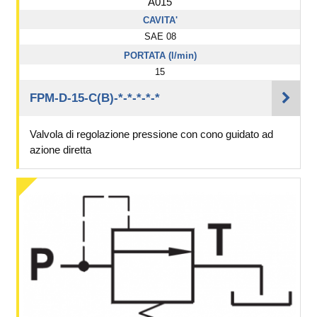
A015
CAVITA'
SAE 08
PORTATA (l/min)
15
FPM-D-15-C(B)-*-*-*-*-*
Valvola di regolazione pressione con cono guidato ad
azione diretta