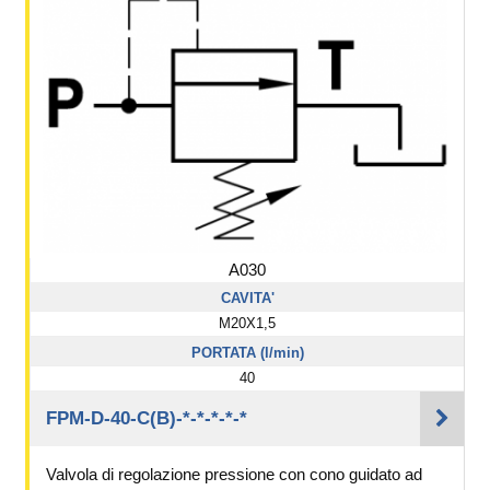
A030
CAVITA'
M20X1,5
PORTATA (l/min)
40
FPM-D-40-C(B)-*-*-*-*-*
Valvola di regolazione pressione con cono guidato ad