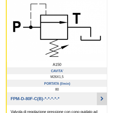
A150
CAVITA'
M26X1,5
PORTATA (l/min)
80
FPM-D-80F-C(B)-*-*-*-*-*
Valvola di regolazione pressione con cono guidato ad