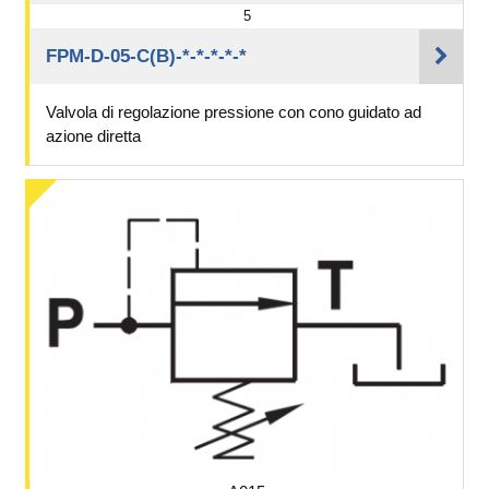
5
FPM-D-05-C(B)-*-*-*-*-*
Valvola di regolazione pressione con cono guidato ad
azione diretta