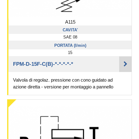
A115
CAVITA'
SAE 08
PORTATA (l/min)
15
FPM-D-15F-C(B)-*-*-*-*-*
Valvola di regolaz. pressione con cono guidato ad
azione diretta - versione per montaggio a pannello