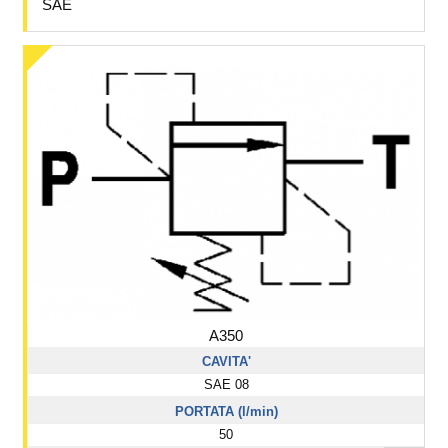
SAE
A350
CAVITA'
SAE 08
PORTATA (l/min)
50