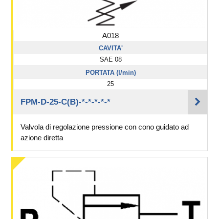
A018
CAVITA'
SAE 08
PORTATA (l/min)
25
FPM-D-25-C(B)-*-*-*-*-*
Valvola di regolazione pressione con cono guidato ad
azione diretta